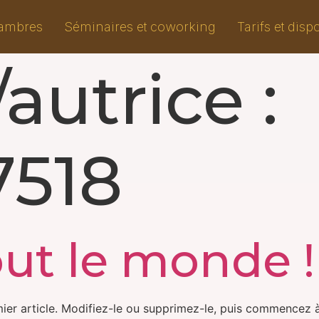
ambres
Séminaires et coworking
Tarifs et dispo
autrice :
518
ut le monde !
ier article. Modifiez-le ou supprimez-le, puis commencez à 